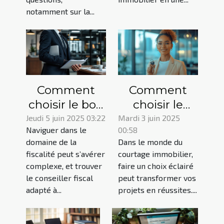
notamment sur la...
Comment
Comment
choisir le bon
choisir le
conseiller
meilleur
Jeudi 5 juin 2025 03:22
Mardi 3 juin 2025
Naviguer dans le
00:58
fiscal pour
service de
domaine de la
Dans le monde du
optimiser
courtage
fiscalité peut s’avérer
courtage immobilier,
votre
immobilier
complexe, et trouver
faire un choix éclairé
situation
pour vos
le conseiller fiscal
peut transformer vos
projets
adapté à...
projets en réussites....