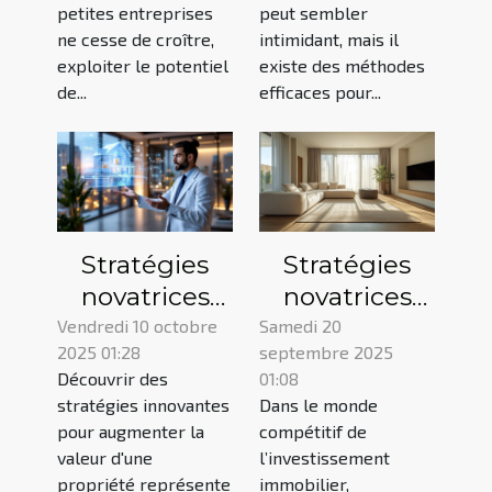
modèles
efficacement
petites entreprises
peut sembler
d'analyse de
ne cesse de croître,
intimidant, mais il
données pour
exploiter le potentiel
existe des méthodes
de...
efficaces pour...
accroître
leurs revenus
?
Stratégies
Stratégies
novatrices
novatrices
pour
pour
Vendredi 10 octobre
Samedi 20
2025 01:28
septembre 2025
augmenter la
maximiser le
Découvrir des
01:08
valeur de
rendement
stratégies innovantes
Dans le monde
votre
locatif
pour augmenter la
compétitif de
propriété
valeur d'une
l’investissement
propriété représente
immobilier,