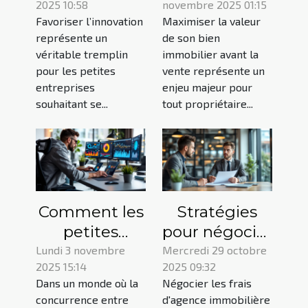
2025 10:58
novembre 2025 01:15
l'innovation
valeur de
Favoriser l’innovation
Maximiser la valeur
dans les
votre bien
représente un
de son bien
petites
immobilier
véritable tremplin
immobilier avant la
entreprises
avant la vente
pour les petites
vente représente un
entreprises
enjeu majeur pour
souhaitant se...
tout propriétaire...
Comment les
Stratégies
petites
pour négocier
entreprises
les frais
Lundi 3 novembre
Mercredi 29 octobre
2025 15:14
2025 09:32
peuvent
d'agence
Dans un monde où la
Négocier les frais
utiliser les
immobilière
concurrence entre
d'agence immobilière