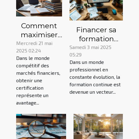
Comment
Financer sa
maximiser
formation
vos chances
Mercredi 21 mai
professionnelle
Samedi 3 mai 2025
2025 02:24
de réussite à
05:29
via le CPF
Dans le monde
la
Dans un monde
mode
compétitif des
certification
professionnel en
marchés financiers,
d'emploi et
constante évolution, la
des marchés
obtenir une
astuces
formation continue est
financiers
certification
devenue un vecteur...
représente un
avantage...