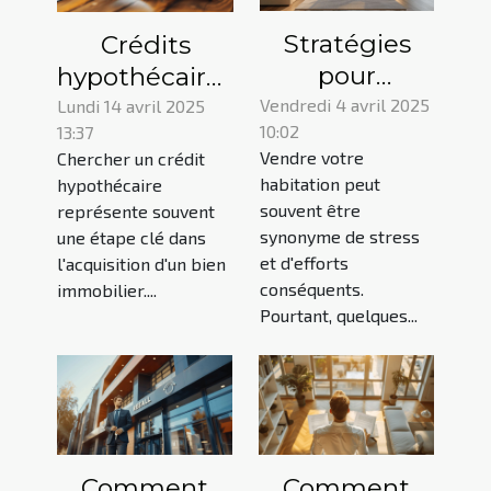
Stratégies
Crédits
pour
hypothécaires
augmenter la
comment
Vendredi 4 avril 2025
Lundi 14 avril 2025
10:02
13:37
valeur de
trouver les
Vendre votre
Chercher un crédit
votre
taux les plus
habitation peut
hypothécaire
propriété
bas en
souvent être
représente souvent
avant la vente
période de
synonyme de stress
une étape clé dans
et d'efforts
volatilité
l'acquisition d'un bien
conséquents.
immobilier....
Pourtant, quelques...
Comment
Comment