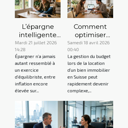
L’épargne
Comment
intelligente
optimiser
commence-t-
votre budget
Mardi 21 juillet 2026
Samedi 18 avril 2026
14:28
00:40
elle
avec une
Épargner n’a jamais
La gestion du budget
réellement
garantie de
autant ressemblé à
lors de la location
par la
loyer Suisse ?
un exercice
d’un bien immobilier
prévention ?
d’équilibriste, entre
en Suisse peut
inflation encore
rapidement devenir
élevée sur...
complexe,...