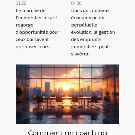
01:28
01:30
rentabilité
emprunts
Le marché de
Dans un contexte
des biens
immobiliers
l'immobilier locatif
économique en
immobiliers
en période de
regorge
perpétuelle
locatifs
fluctuations
d'opportunités pour
évolution, la gestion
économiques
ceux qui savent
des emprunts
optimiser leurs...
immobiliers peut
s'avérer...
Comment un coaching