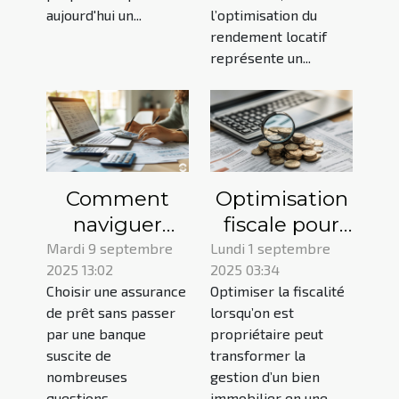
aujourd'hui un...
l’optimisation du
rendement locatif
représente un...
Comment
Optimisation
naviguer
fiscale pour
dans le choix
propriétaires :
Mardi 9 septembre
Lundi 1 septembre
2025 13:02
2025 03:34
d'une
réduisez vos
Choisir une assurance
Optimiser la fiscalité
assurance de
impôts
de prêt sans passer
lorsqu’on est
prêt sans
légalement
par une banque
propriétaire peut
banque ?
suscite de
transformer la
nombreuses
gestion d’un bien
questions,
immobilier en une...