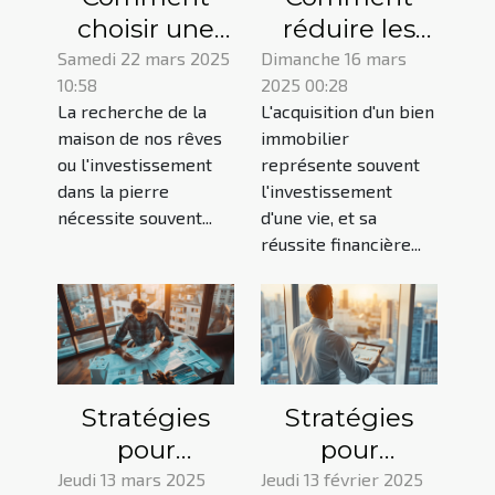
choisir une
réduire les
agence pour
coûts de
Samedi 22 mars 2025
Dimanche 16 mars
10:58
2025 00:28
vos projets
votre crédit
La recherche de la
L'acquisition d'un bien
immobilier et
immobilier en
maison de nos rêves
immobilier
financement
choisissant la
ou l'investissement
représente souvent
bonne
dans la pierre
l'investissement
assurance ?
nécessite souvent...
d'une vie, et sa
réussite financière...
Stratégies
Stratégies
pour
pour
maximiser la
optimiser les
Jeudi 13 mars 2025
Jeudi 13 février 2025