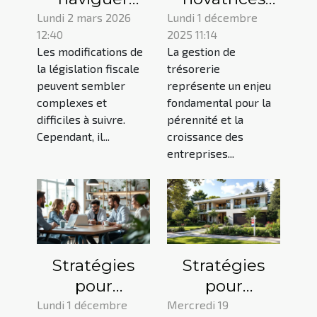
dans les
pour
Lundi 2 mars 2026
Lundi 1 décembre
12:40
2025 11:14
modifications
optimiser la
Les modifications de
La gestion de
récentes de
gestion de
la législation fiscale
trésorerie
la législation
trésorerie en
peuvent sembler
représente un enjeu
fiscale ?
entreprise
complexes et
fondamental pour la
difficiles à suivre.
pérennité et la
Cependant, il...
croissance des
entreprises...
Stratégies
Stratégies
pour
pour
dynamiser
maximiser la
Lundi 1 décembre
Mercredi 19