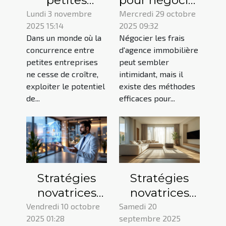
petites
pour négocier
entreprises
les frais
Lundi 3 novembre
Mercredi 29 octobre
2025 15:14
2025 09:32
peuvent
d'agence
Dans un monde où la
Négocier les frais
utiliser les
immobilière
concurrence entre
d'agence immobilière
modèles
efficacement
petites entreprises
peut sembler
d'analyse de
ne cesse de croître,
intimidant, mais il
données pour
exploiter le potentiel
existe des méthodes
de...
efficaces pour...
accroître
leurs revenus
?
Stratégies
Stratégies
novatrices
novatrices
pour
pour
Vendredi 10 octobre
Samedi 20
2025 01:28
septembre 2025
augmenter la
maximiser le