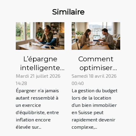
Similaire
L’épargne
Comment
intelligente
optimiser
commence-t-
votre budget
Mardi 21 juillet 2026
Samedi 18 avril 2026
14:28
00:40
elle
avec une
Épargner n’a jamais
La gestion du budget
réellement
garantie de
autant ressemblé à
lors de la location
par la
loyer Suisse ?
un exercice
d’un bien immobilier
prévention ?
d’équilibriste, entre
en Suisse peut
inflation encore
rapidement devenir
élevée sur...
complexe,...