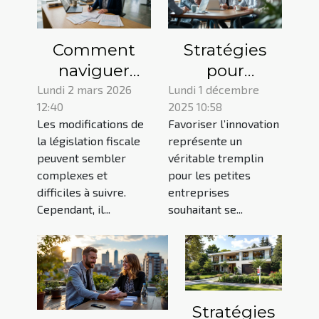
Comment
Stratégies
naviguer
pour
dans les
dynamiser
Lundi 2 mars 2026
Lundi 1 décembre
12:40
2025 10:58
modifications
l'innovation
Les modifications de
Favoriser l’innovation
récentes de
dans les
la législation fiscale
représente un
la législation
petites
peuvent sembler
véritable tremplin
fiscale ?
entreprises
complexes et
pour les petites
difficiles à suivre.
entreprises
Cependant, il...
souhaitant se...
Stratégies