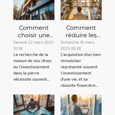
Comment
Comment
choisir une
réduire les
agence pour
coûts de
Samedi 22 mars 2025
Dimanche 16 mars
10:58
2025 00:28
vos projets
votre crédit
La recherche de la
L'acquisition d'un bien
immobilier et
immobilier en
maison de nos rêves
immobilier
financement
choisissant la
ou l'investissement
représente souvent
bonne
dans la pierre
l'investissement
assurance ?
nécessite souvent...
d'une vie, et sa
réussite financière...