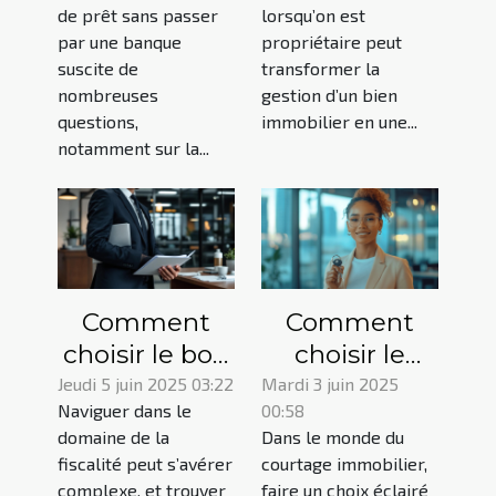
assurance de
impôts
de prêt sans passer
lorsqu’on est
prêt sans
légalement
par une banque
propriétaire peut
banque ?
suscite de
transformer la
nombreuses
gestion d’un bien
questions,
immobilier en une...
notamment sur la...
Comment
Comment
choisir le bon
choisir le
conseiller
meilleur
Jeudi 5 juin 2025 03:22
Mardi 3 juin 2025
Naviguer dans le
00:58
fiscal pour
service de
domaine de la
Dans le monde du
optimiser
courtage
fiscalité peut s’avérer
courtage immobilier,
votre
immobilier
complexe, et trouver
faire un choix éclairé