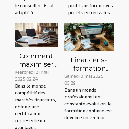
situation
pour vos
le conseiller fiscal
peut transformer vos
projets
adapté à...
projets en réussites....
Comment
Financer sa
maximiser
formation
vos chances
Mercredi 21 mai
professionnelle
Samedi 3 mai 2025
2025 02:24
de réussite à
05:29
via le CPF
Dans le monde
la
Dans un monde
mode
compétitif des
certification
professionnel en
marchés financiers,
d'emploi et
constante évolution, la
des marchés
obtenir une
astuces
formation continue est
financiers
certification
devenue un vecteur...
représente un
avantage...