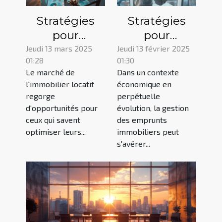
Stratégies
Stratégies
pour
pour
maximiser la
optimiser les
Jeudi 13 mars 2025
Jeudi 13 février 2025
01:28
01:30
rentabilité
emprunts
Le marché de
Dans un contexte
des biens
immobiliers
l'immobilier locatif
économique en
immobiliers
en période de
regorge
perpétuelle
locatifs
fluctuations
d'opportunités pour
évolution, la gestion
économiques
ceux qui savent
des emprunts
optimiser leurs...
immobiliers peut
s'avérer...