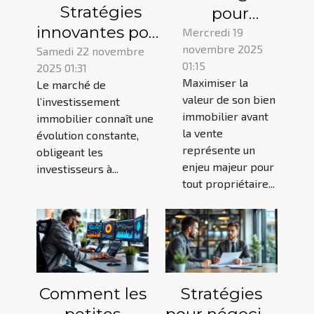
Stratégies
pour
innovantes pour
maximiser
Mercredi 19
novembre 2025
diversifier vos
la valeur de
Samedi 22 novembre
01:15
2025 01:31
investissements
votre bien
Maximiser la
Le marché de
immobiliers
immobilier
valeur de son bien
l’investissement
avant la
immobilier avant
immobilier connaît une
vente
la vente
évolution constante,
représente un
obligeant les
enjeu majeur pour
investisseurs à...
tout propriétaire...
Comment les
Stratégies