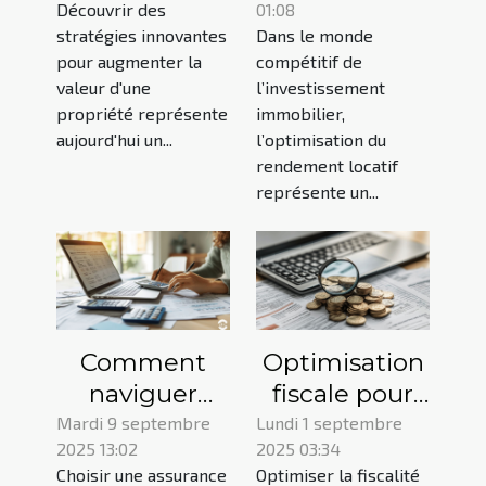
Découvrir des
01:08
valeur de
rendement
stratégies innovantes
Dans le monde
votre
locatif
pour augmenter la
compétitif de
propriété
valeur d'une
l’investissement
propriété représente
immobilier,
aujourd'hui un...
l’optimisation du
rendement locatif
représente un...
Comment
Optimisation
naviguer
fiscale pour
dans le choix
propriétaires :
Mardi 9 septembre
Lundi 1 septembre
2025 13:02
2025 03:34
d'une
réduisez vos
Choisir une assurance
Optimiser la fiscalité