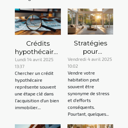
Stratégies
Crédits
pour
hypothécaires
augmenter la
comment
Vendredi 4 avril 2025
Lundi 14 avril 2025
10:02
13:37
valeur de
trouver les
Vendre votre
Chercher un crédit
votre
taux les plus
habitation peut
hypothécaire
propriété
bas en
souvent être
représente souvent
avant la vente
période de
synonyme de stress
une étape clé dans
et d'efforts
volatilité
l'acquisition d'un bien
conséquents.
immobilier....
Pourtant, quelques...