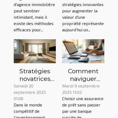
immobilière
valeur de
d'agence immobilière
stratégies innovantes
efficacement
votre
peut sembler
pour augmenter la
propriété
intimidant, mais il
valeur d'une
existe des méthodes
propriété représente
efficaces pour...
aujourd'hui un...
Stratégies
Comment
novatrices
naviguer
pour
dans le choix
Samedi 20
Mardi 9 septembre
septembre 2025
2025 13:02
maximiser le
d'une
01:08
Choisir une assurance
rendement
assurance de
Dans le monde
de prêt sans passer
locatif
prêt sans
compétitif de
par une banque
banque ?
l’investissement
suscite de