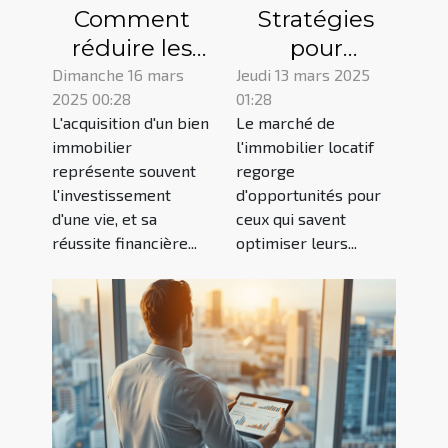
Comment
Stratégies
réduire les
pour
coûts de
maximiser la
Dimanche 16 mars
Jeudi 13 mars 2025
2025 00:28
01:28
votre crédit
rentabilité
L'acquisition d'un bien
Le marché de
immobilier en
des biens
immobilier
l'immobilier locatif
choisissant la
immobiliers
représente souvent
regorge
bonne
locatifs
l'investissement
d'opportunités pour
assurance ?
d'une vie, et sa
ceux qui savent
réussite financière...
optimiser leurs...