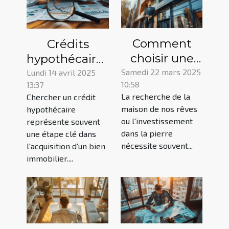
Comment
Crédits
choisir une
hypothécaires
agence pour
comment
Samedi 22 mars 2025
Lundi 14 avril 2025
10:58
13:37
vos projets
trouver les
La recherche de la
Chercher un crédit
immobilier et
taux les plus
maison de nos rêves
hypothécaire
financement
bas en
ou l'investissement
représente souvent
période de
dans la pierre
une étape clé dans
nécessite souvent...
volatilité
l'acquisition d'un bien
immobilier....