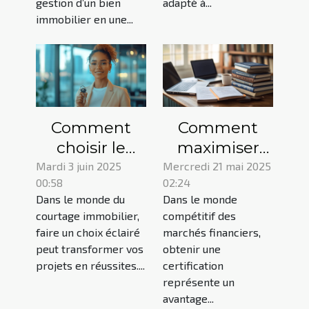
gestion d’un bien
adapté à...
immobilier en une...
Comment
Comment
choisir le
maximiser
meilleur
vos chances
Mardi 3 juin 2025
Mercredi 21 mai 2025
00:58
02:24
service de
de réussite à
Dans le monde du
Dans le monde
courtage
la
courtage immobilier,
compétitif des
immobilier
certification
faire un choix éclairé
marchés financiers,
pour vos
des marchés
peut transformer vos
obtenir une
projets
financiers
projets en réussites....
certification
représente un
avantage...