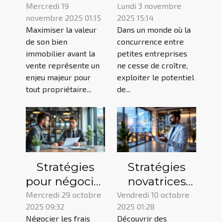
maximiser la
entreprises
Mercredi 19
Lundi 3 novembre
novembre 2025 01:15
2025 15:14
valeur de
peuvent
Maximiser la valeur
Dans un monde où la
votre bien
utiliser les
de son bien
concurrence entre
immobilier
modèles
immobilier avant la
petites entreprises
avant la vente
d'analyse de
vente représente un
ne cesse de croître,
données pour
enjeu majeur pour
exploiter le potentiel
tout propriétaire...
de...
accroître
leurs revenus
?
Stratégies
Stratégies
pour négocier
novatrices
les frais
pour
Mercredi 29 octobre
Vendredi 10 octobre
2025 09:32
2025 01:28
d'agence
augmenter la
Négocier les frais
Découvrir des