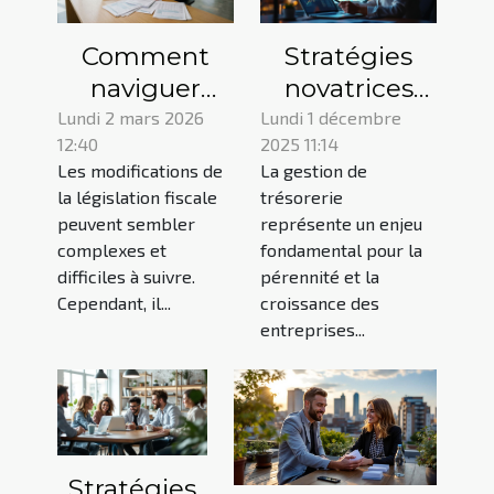
Comment
Stratégies
naviguer
novatrices
dans les
pour
Lundi 2 mars 2026
Lundi 1 décembre
12:40
2025 11:14
modifications
optimiser la
Les modifications de
La gestion de
récentes de
gestion de
la législation fiscale
trésorerie
la législation
trésorerie en
peuvent sembler
représente un enjeu
fiscale ?
entreprise
complexes et
fondamental pour la
difficiles à suivre.
pérennité et la
Cependant, il...
croissance des
entreprises...
Stratégies