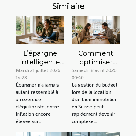
Similaire
L’épargne
Comment
intelligente
optimiser
commence-t-
votre budget
Mardi 21 juillet 2026
Samedi 18 avril 2026
14:28
00:40
elle
avec une
Épargner n’a jamais
La gestion du budget
réellement
garantie de
autant ressemblé à
lors de la location
par la
loyer Suisse ?
un exercice
d’un bien immobilier
prévention ?
d’équilibriste, entre
en Suisse peut
inflation encore
rapidement devenir
élevée sur...
complexe,...