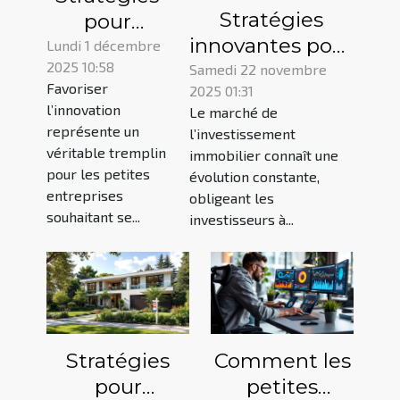
Stratégies
pour
innovantes pour
dynamiser
Lundi 1 décembre
2025 10:58
diversifier vos
l'innovation
Samedi 22 novembre
Favoriser
2025 01:31
investissements
dans les
l’innovation
Le marché de
immobiliers
petites
représente un
l’investissement
entreprises
véritable tremplin
immobilier connaît une
pour les petites
évolution constante,
entreprises
obligeant les
souhaitant se...
investisseurs à...
Stratégies
Comment les
pour
petites