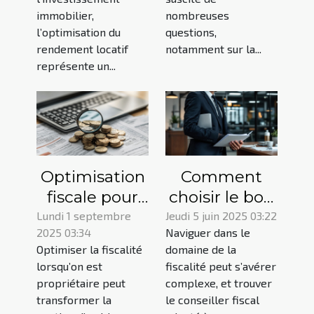
immobilier,
nombreuses
l’optimisation du
questions,
rendement locatif
notamment sur la...
représente un...
Optimisation
Comment
fiscale pour
choisir le bon
propriétaires :
conseiller
Lundi 1 septembre
Jeudi 5 juin 2025 03:22
2025 03:34
Naviguer dans le
réduisez vos
fiscal pour
Optimiser la fiscalité
domaine de la
impôts
optimiser
lorsqu’on est
fiscalité peut s’avérer
légalement
votre
propriétaire peut
complexe, et trouver
situation
transformer la
le conseiller fiscal