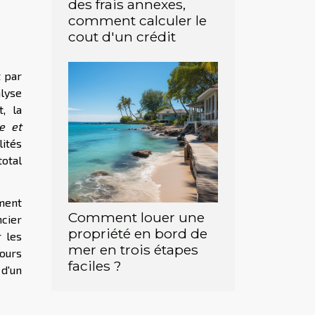
des frais annexes,
comment calculer le
cout d'un crédit
t par
alyse
, la
xe et
ités
total
ment
Comment louer une
ncier
propriété en bord de
r les
mer en trois étapes
cours
faciles ?
 d'un