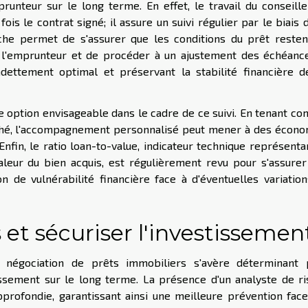
runteur sur le long terme. En effet, le travail du conseill
is le contrat signé; il assure un suivi régulier par le biais 
che permet de s'assurer que les conditions du prêt resten
de l'emprunteur et de procéder à un ajustement des échéanc
ndettement optimal et préservant la stabilité financière d
 option envisageable dans le cadre de ce suivi. En tenant c
arché, l'accompagnement personnalisé peut mener à des écon
Enfin, le ratio loan-to-value, indicateur technique représenta
aleur du bien acquis, est régulièrement revu pour s'assure
n de vulnérabilité financière face à d'éventuelles variatio
s et sécuriser l'investissemen
 négociation de prêts immobiliers s'avère déterminant 
tissement sur le long terme. La présence d'un analyste de r
profondie, garantissant ainsi une meilleure prévention fac