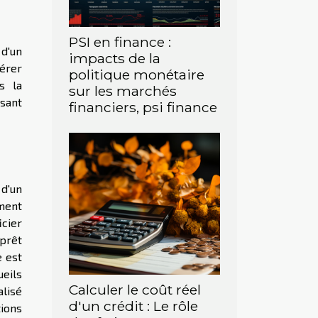
PSI en finance :
 d'un
impacts de la
érer
politique monétaire
s la
sur les marchés
sant
financiers, psi finance
 d'un
ement
cier
prêt
e est
eils
Calculer le coût réel
alisé
d'un crédit : Le rôle
tions