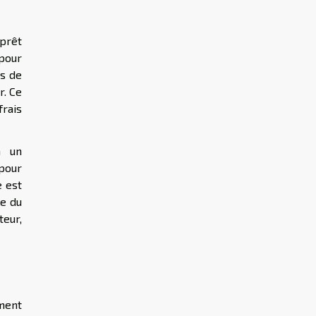
prêt
 pour
us de
r. Ce
frais
à un
pour
e est
le du
teur,
ement