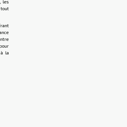
, les
 tout
frant
ance
ontre
pour
à la