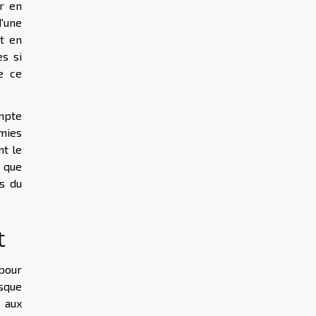
er en
d'une
t en
es si
e ce
ompte
omies
nt le
r que
ns du
t
pour
isque
e aux