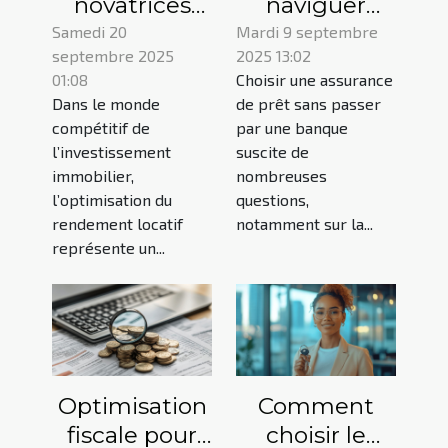
novatrices
naviguer
pour
dans le choix
Samedi 20
Mardi 9 septembre
septembre 2025
2025 13:02
maximiser le
d'une
01:08
Choisir une assurance
rendement
assurance de
Dans le monde
de prêt sans passer
locatif
prêt sans
compétitif de
par une banque
banque ?
l’investissement
suscite de
immobilier,
nombreuses
l’optimisation du
questions,
rendement locatif
notamment sur la...
représente un...
Optimisation
Comment
fiscale pour
choisir le