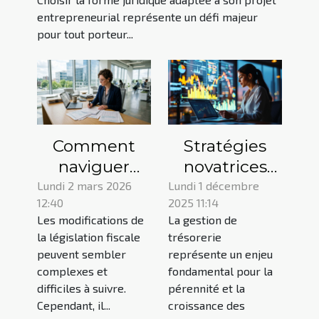
entrepreneurial représente un défi majeur
pour tout porteur...
Comment
Stratégies
naviguer
novatrices
dans les
pour
Lundi 2 mars 2026
Lundi 1 décembre
12:40
2025 11:14
modifications
optimiser la
Les modifications de
La gestion de
récentes de
gestion de
la législation fiscale
trésorerie
la législation
trésorerie en
peuvent sembler
représente un enjeu
fiscale ?
entreprise
complexes et
fondamental pour la
difficiles à suivre.
pérennité et la
Cependant, il...
croissance des