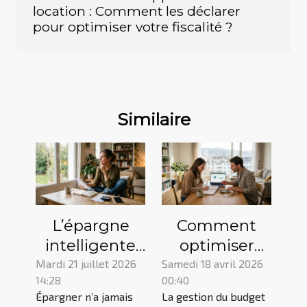
location : Comment les déclarer
pour optimiser votre fiscalité ?
Similaire
L’épargne
Comment
intelligente
optimiser
commence-t-
votre budget
Mardi 21 juillet 2026
Samedi 18 avril 2026
14:28
00:40
elle
avec une
Épargner n’a jamais
La gestion du budget
réellement
garantie de