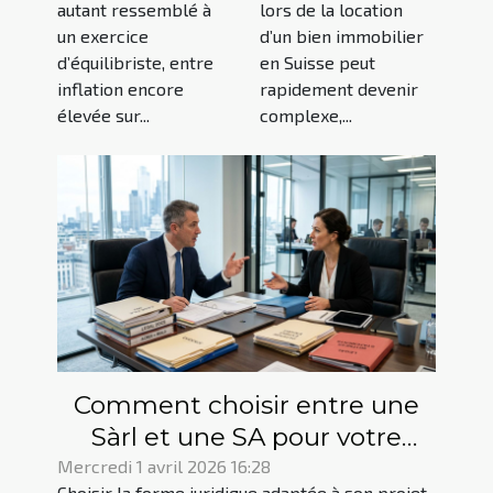
autant ressemblé à
lors de la location
par la
loyer Suisse ?
un exercice
d’un bien immobilier
prévention ?
d’équilibriste, entre
en Suisse peut
inflation encore
rapidement devenir
élevée sur...
complexe,...
Comment choisir entre une
Sàrl et une SA pour votre
projet entrepreneurial ?
Mercredi 1 avril 2026 16:28
Choisir la forme juridique adaptée à son projet