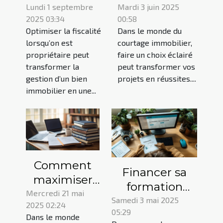
propriétaires :
meilleur
Lundi 1 septembre
Mardi 3 juin 2025
2025 03:34
00:58
réduisez vos
service de
Optimiser la fiscalité
Dans le monde du
impôts
courtage
lorsqu’on est
courtage immobilier,
légalement
immobilier
propriétaire peut
faire un choix éclairé
pour vos
transformer la
peut transformer vos
projets
gestion d’un bien
projets en réussites....
immobilier en une...
Comment
Financer sa
maximiser
formation
vos chances
Mercredi 21 mai
professionnelle
Samedi 3 mai 2025
2025 02:24
de réussite à
05:29
via le CPF
Dans le monde