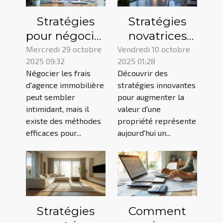
Stratégies
Stratégies
pour négocier
novatrices
les frais
pour
Mercredi 29 octobre
Vendredi 10 octobre
2025 09:32
2025 01:28
d'agence
augmenter la
Négocier les frais
Découvrir des
immobilière
valeur de
d'agence immobilière
stratégies innovantes
efficacement
votre
peut sembler
pour augmenter la
propriété
intimidant, mais il
valeur d'une
existe des méthodes
propriété représente
efficaces pour...
aujourd'hui un...
Stratégies
Comment