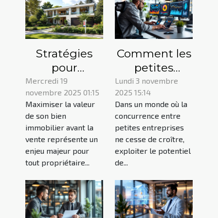
Stratégies
Comment les
pour
petites
maximiser la
entreprises
Mercredi 19
Lundi 3 novembre
novembre 2025 01:15
2025 15:14
valeur de
peuvent
Maximiser la valeur
Dans un monde où la
votre bien
utiliser les
de son bien
concurrence entre
immobilier
modèles
immobilier avant la
petites entreprises
avant la vente
d'analyse de
vente représente un
ne cesse de croître,
données pour
enjeu majeur pour
exploiter le potentiel
tout propriétaire...
de...
accroître
leurs revenus
?