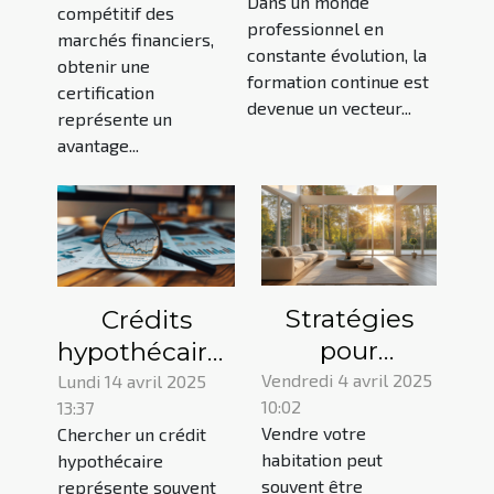
la
Dans un monde
mode
compétitif des
certification
professionnel en
marchés financiers,
d'emploi et
constante évolution, la
des marchés
obtenir une
astuces
formation continue est
financiers
certification
devenue un vecteur...
représente un
avantage...
Stratégies
Crédits
pour
hypothécaires
augmenter la
comment
Vendredi 4 avril 2025
Lundi 14 avril 2025
10:02
13:37
valeur de
trouver les
Vendre votre
Chercher un crédit
votre
taux les plus
habitation peut
hypothécaire
propriété
bas en
souvent être
représente souvent