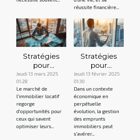
assurance ?
réussite financière...
Stratégies
Stratégies
pour
pour
maximiser la
optimiser les
Jeudi 13 mars 2025
Jeudi 13 février 2025
01:28
01:30
rentabilité
emprunts
Le marché de
Dans un contexte
des biens
immobiliers
l'immobilier locatif
économique en
immobiliers
en période de
regorge
perpétuelle
locatifs
fluctuations
d'opportunités pour
évolution, la gestion
économiques
ceux qui savent
des emprunts
optimiser leurs...
immobiliers peut
s'avérer...