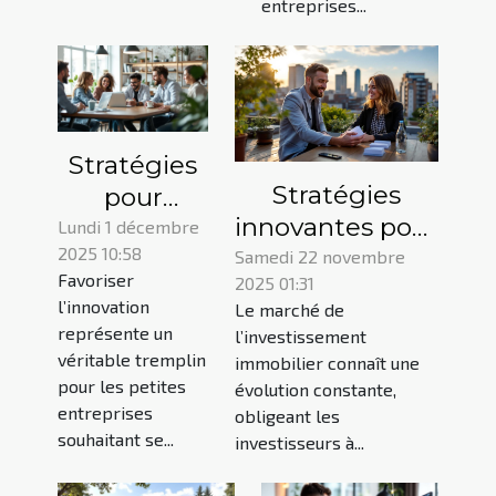
entreprises...
Stratégies
Stratégies
pour
innovantes pour
dynamiser
Lundi 1 décembre
2025 10:58
diversifier vos
l'innovation
Samedi 22 novembre
Favoriser
2025 01:31
investissements
dans les
l’innovation
Le marché de
immobiliers
petites
représente un
l’investissement
entreprises
véritable tremplin
immobilier connaît une
pour les petites
évolution constante,
entreprises
obligeant les
souhaitant se...
investisseurs à...