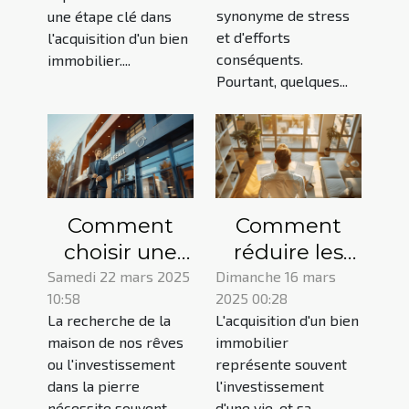
avant la vente
période de
synonyme de stress
une étape clé dans
et d'efforts
volatilité
l'acquisition d'un bien
conséquents.
immobilier....
Pourtant, quelques...
Comment
Comment
choisir une
réduire les
agence pour
coûts de
Samedi 22 mars 2025
Dimanche 16 mars
10:58
2025 00:28
vos projets
votre crédit
La recherche de la
L'acquisition d'un bien
immobilier et
immobilier en
maison de nos rêves
immobilier
financement
choisissant la
ou l'investissement
représente souvent
bonne
dans la pierre
l'investissement
nécessite souvent...
d'une vie, et sa