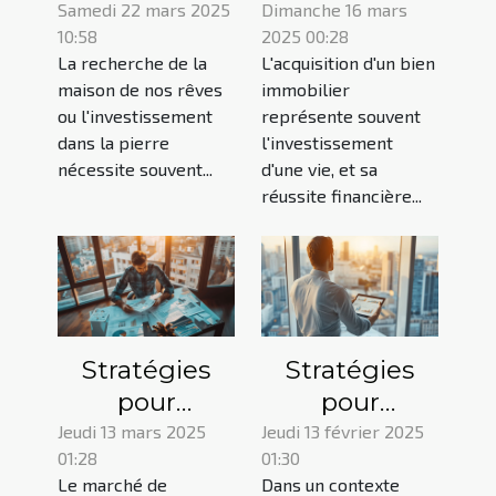
agence pour
coûts de
Samedi 22 mars 2025
Dimanche 16 mars
10:58
2025 00:28
vos projets
votre crédit
La recherche de la
L'acquisition d'un bien
immobilier et
immobilier en
maison de nos rêves
immobilier
financement
choisissant la
ou l'investissement
représente souvent
bonne
dans la pierre
l'investissement
assurance ?
nécessite souvent...
d'une vie, et sa
réussite financière...
Stratégies
Stratégies
pour
pour
maximiser la
optimiser les
Jeudi 13 mars 2025
Jeudi 13 février 2025
01:28
01:30
rentabilité
emprunts
Le marché de
Dans un contexte