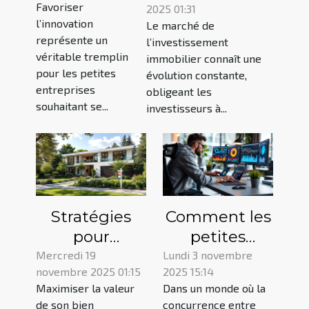
Favoriser
2025 01:31
investissements
dans les
l’innovation
Le marché de
immobiliers
petites
représente un
l’investissement
entreprises
véritable tremplin
immobilier connaît une
pour les petites
évolution constante,
entreprises
obligeant les
souhaitant se...
investisseurs à...
Stratégies
Comment les
pour
petites
maximiser la
entreprises
Mercredi 19
Lundi 3 novembre
novembre 2025 01:15
2025 15:14
valeur de
peuvent
Maximiser la valeur
Dans un monde où la
votre bien
utiliser les
de son bien
concurrence entre