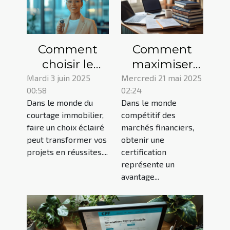
Comment
Comment
choisir le
maximiser
meilleur
vos chances
Mardi 3 juin 2025
Mercredi 21 mai 2025
00:58
02:24
service de
de réussite à
Dans le monde du
Dans le monde
courtage
la
courtage immobilier,
compétitif des
immobilier
certification
faire un choix éclairé
marchés financiers,
pour vos
des marchés
peut transformer vos
obtenir une
projets
financiers
projets en réussites....
certification
représente un
avantage...