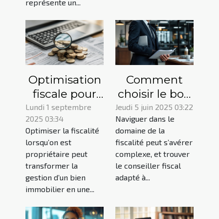
représente un...
Optimisation
Comment
fiscale pour
choisir le bon
propriétaires :
conseiller
Lundi 1 septembre
Jeudi 5 juin 2025 03:22
2025 03:34
Naviguer dans le
réduisez vos
fiscal pour
Optimiser la fiscalité
domaine de la
impôts
optimiser
lorsqu’on est
fiscalité peut s’avérer
légalement
votre
propriétaire peut
complexe, et trouver
situation
transformer la
le conseiller fiscal
gestion d’un bien
adapté à...
immobilier en une...