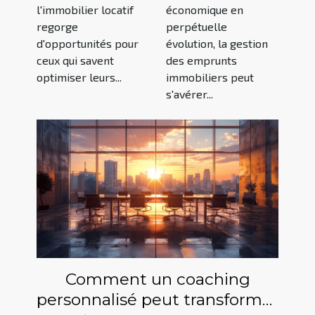
des biens
immobiliers
l'immobilier locatif
économique en
immobiliers
en période de
regorge
perpétuelle
locatifs
fluctuations
d'opportunités pour
évolution, la gestion
économiques
ceux qui savent
des emprunts
optimiser leurs...
immobiliers peut
s'avérer...
Comment un coaching
personnalisé peut transformer