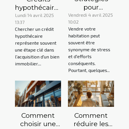
pour
hypothécaires
augmenter la
comment
Vendredi 4 avril 2025
Lundi 14 avril 2025
10:02
13:37
valeur de
trouver les
Vendre votre
Chercher un crédit
votre
taux les plus
habitation peut
hypothécaire
propriété
bas en
souvent être
représente souvent
avant la vente
période de
synonyme de stress
une étape clé dans
et d'efforts
volatilité
l'acquisition d'un bien
conséquents.
immobilier....
Pourtant, quelques...
Comment
Comment
choisir une
réduire les