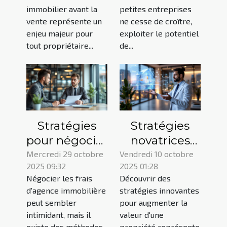
immobilier
modèles
immobilier avant la
petites entreprises
avant la vente
d'analyse de
vente représente un
ne cesse de croître,
données pour
enjeu majeur pour
exploiter le potentiel
tout propriétaire...
de...
accroître
leurs revenus
?
Stratégies
Stratégies
pour négocier
novatrices
les frais
pour
Mercredi 29 octobre
Vendredi 10 octobre
2025 09:32
2025 01:28
d'agence
augmenter la
Négocier les frais
Découvrir des
immobilière
valeur de
d'agence immobilière
stratégies innovantes
efficacement
votre
peut sembler
pour augmenter la
propriété
intimidant, mais il
valeur d'une
existe des méthodes
propriété représente