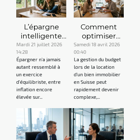
L’épargne
Comment
intelligente
optimiser
commence-t-
votre budget
Mardi 21 juillet 2026
Samedi 18 avril 2026
14:28
00:40
elle
avec une
Épargner n’a jamais
La gestion du budget
réellement
garantie de
autant ressemblé à
lors de la location
par la
loyer Suisse ?
un exercice
d’un bien immobilier
prévention ?
d’équilibriste, entre
en Suisse peut
inflation encore
rapidement devenir
élevée sur...
complexe,...