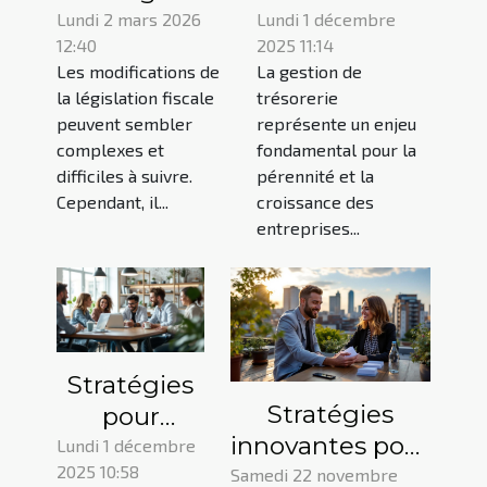
dans les
pour
Lundi 2 mars 2026
Lundi 1 décembre
12:40
2025 11:14
modifications
optimiser la
Les modifications de
La gestion de
récentes de
gestion de
la législation fiscale
trésorerie
la législation
trésorerie en
peuvent sembler
représente un enjeu
fiscale ?
entreprise
complexes et
fondamental pour la
difficiles à suivre.
pérennité et la
Cependant, il...
croissance des
entreprises...
Stratégies
Stratégies
pour
innovantes pour
dynamiser
Lundi 1 décembre
2025 10:58
diversifier vos
l'innovation
Samedi 22 novembre