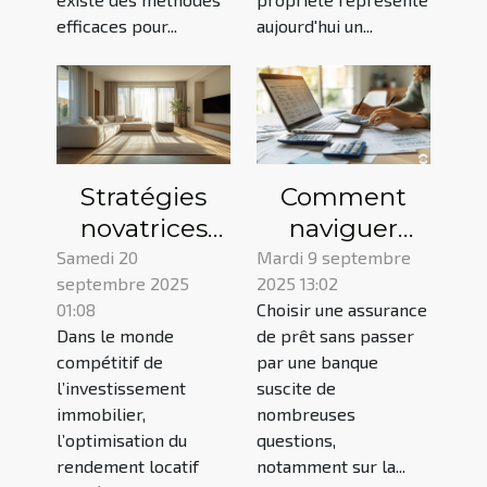
efficaces pour...
aujourd'hui un...
Stratégies
Comment
novatrices
naviguer
pour
dans le choix
Samedi 20
Mardi 9 septembre
septembre 2025
2025 13:02
maximiser le
d'une
01:08
Choisir une assurance
rendement
assurance de
Dans le monde
de prêt sans passer
locatif
prêt sans
compétitif de
par une banque
banque ?
l’investissement
suscite de
immobilier,
nombreuses
l’optimisation du
questions,
rendement locatif
notamment sur la...