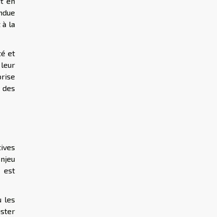
ut en
endue
 à la
té et
leur
rise
é des
tives
njeu
l est
 les
uster