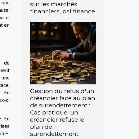
tique
sur les marchés
aussi
financiers, psi finance
vice.
nt en
s de
ement
 une
ace,
Gestion du refus d'un
. En
créancier face au plan
x-ci
de surendettement :
Cas pratique, un
e. En
créancier refuse le
rises
plan de
surendettement
ifiés