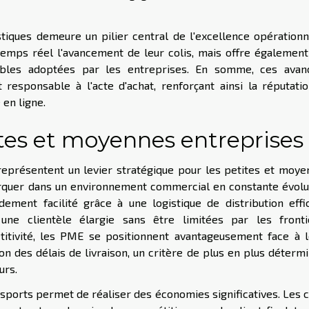
tiques demeure un pilier central de l'excellence opérationn
 temps réel l'avancement de leur colis, mais offre égalemen
nsables adoptées par les entreprises. En somme, ces avan
responsable à l'acte d'achat, renforçant ainsi la réputati
en ligne.
ites et moyennes entreprises
 représentent un levier stratégique pour les petites et moy
quer dans un environnement commercial en constante évolut
ment facilité grâce à une logistique de distribution effic
ne clientèle élargie sans être limitées par les fronti
itivité, les PME se positionnent avantageusement face à l
n des délais de livraison, un critère de plus en plus déterm
urs.
nsports permet de réaliser des économies significatives. Les 