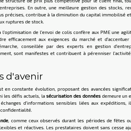
e structure de prix plus compétitive pour le client final, to
entreprises. En outre, une meilleure gestion des stocks, r
s précises, contribue à la diminution du capital immobilisé et
ux ruptures de stock.
 l'optimisation de l'envoi de colis confère aux PME une agili
dre efficacement aux exigences du marché et d'accentuer 
démarche, conseillée par des experts en gestion d'entrep
ment, sont manifestes et contribuent à pérenniser l'activit
s d'avenir
t en constante évolution, proposant des avancées significa
i les défis actuels, la
sécurisation des données
demeure un e
 échanges d'informations sensibles liées aux expéditions, i
confidentialité.
ande
, comme ceux observés durant les périodes de fêtes ou
flexibles et réactives. Les prestataires doivent sans cesse aj