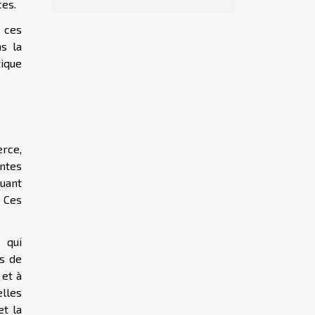
ces.
 ces
s la
tique
erce,
ntes
quant
 Ces
 qui
s de
 et à
elles
et la