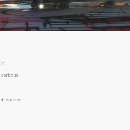
ue
e carbone
ntreprises