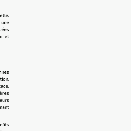
elle.
t une
cées
on et
ennes
ion.
ace,
ères
eurs
inant
coûts