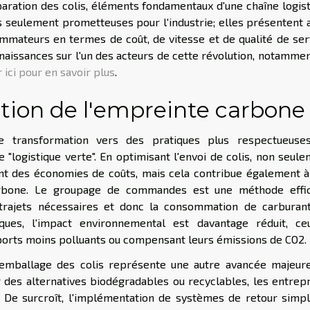
aration des colis, éléments fondamentaux d'une chaîne logis
s seulement prometteuses pour l'industrie; elles présentent 
mmateurs en termes de coût, de vitesse et de qualité de ser
naissances sur l'un des acteurs de cette révolution, notamme
r ici pour en savoir plus
.
tion de l'empreinte carbone
ne transformation vers des pratiques plus respectueuse
 "logistique verte". En optimisant l'envoi de colis, non seul
nt des économies de coûts, mais cela contribue également à
 carbone. Le groupage de commandes est une méthode effic
rajets nécessaires et donc la consommation de carburant
ques, l'impact environnemental est davantage réduit, ceu
ports moins polluants ou compensant leurs émissions de CO2.
 l'emballage des colis représente une autre avancée majeur
 des alternatives biodégradables ou recyclables, les entrep
 De surcroît, l'implémentation de systèmes de retour simpl