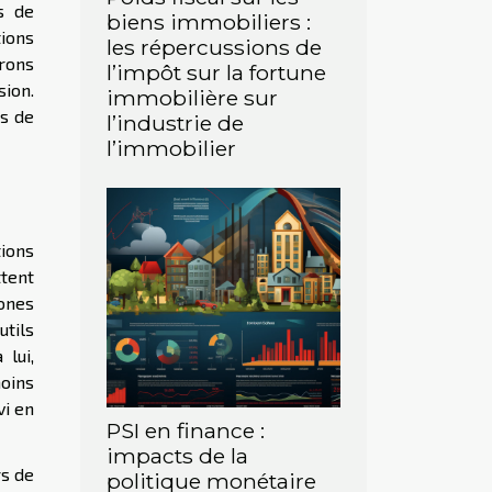
s de
biens immobiliers :
tions
les répercussions de
rons
l’impôt sur la fortune
ion.
immobilière sur
rs de
l’industrie de
l’immobilier
ions
ttent
ones
utils
 lui,
moins
vi en
PSI en finance :
impacts de la
rs de
politique monétaire