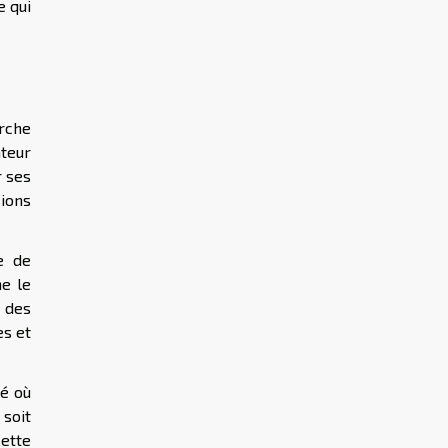
e qui
arche
ateur
r ses
sions
e de
ne le
e des
es et
ré où
 soit
Cette