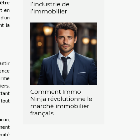
 être
l’industrie de
et en
l’immobilier
d’un
nt la
antir
sence
orme
iers,
Comment Immo
ttant
Ninja révolutionne le
tout
marché immobilier
français
acun,
ement
rmité