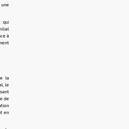
t une
x qui
ilial
ace à
ement
e la
l, le
ssant
te de
ation
ut en