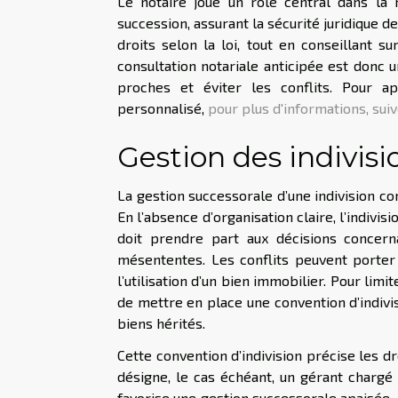
Le notaire joue un rôle central dans la 
succession, assurant la sécurité juridique d
droits selon la loi, tout en conseillant su
consultation notariale anticipée est donc 
proches et éviter les conflits. Pour a
personnalisé,
pour plus d'informations, suiv
Gestion des indivisi
La gestion successorale d’une indivision co
En l’absence d’organisation claire, l’indivi
doit prendre part aux décisions concern
mésententes. Les conflits peuvent porter 
l’utilisation d’un bien immobilier. Pour limit
de mettre en place une convention d’indivi
biens hérités.
Cette convention d’indivision précise les dro
désigne, le cas échéant, un gérant chargé
favorise une gestion successorale apaisée, 