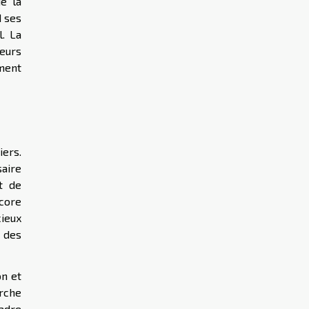
e la
d ses
l. La
leurs
ment
iers.
saire
t de
ncore
cieux
e des
on et
arche
cadre