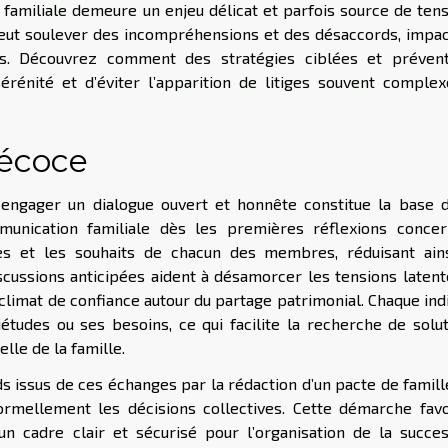
n familiale demeure un enjeu délicat et parfois source de ten
peut soulever des incompréhensions et des désaccords, impa
ers. Découvrez comment des stratégies ciblées et prévent
rénité et d’éviter l’apparition de litiges souvent complex
récoce
, engager un dialogue ouvert et honnête constitue la base 
mmunication familiale dès les premières réflexions concer
tes et les souhaits de chacun des membres, réduisant ains
iscussions anticipées aident à désamorcer les tensions latent
climat de confiance autour du partage patrimonial. Chaque ind
études ou ses besoins, ce qui facilite la recherche de solu
lle de la famille.
rds issus de ces échanges par la rédaction d’un pacte de famill
ormellement les décisions collectives. Cette démarche favo
 un cadre clair et sécurisé pour l’organisation de la succe