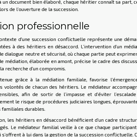
 un document bien élaboré, chaque héritier connaît sa part, c
lors de l’ouverture de la succession.
ion professionnelle
 contexte d'une succession conflictuelle représente une dém
ntées à des héritiers en désaccord. L’intervention d’un médi
 de dialogue neutre et sécurisé, où chaque partie peut exprime
 de médiation, élaborée en amont, précise le cadre des discus
 la recherche d’un compromis.
tenue grâce à la médiation familiale, favorise l’émergenc
es volontés de chacun des héritiers. Le médiateur accompag
nsibles, afin de sortir de l’impasse et d’éviter l’escalad
vement le risque de procédures judiciaires longues, éprouvant
 familiales durables.
on, les héritiers en désaccord bénéficient d’un cadre structu
gés. Le médiateur familial veille à ce que chaque participant
 s’offrent à lui dans la gestion de la succession conflictuelle. 