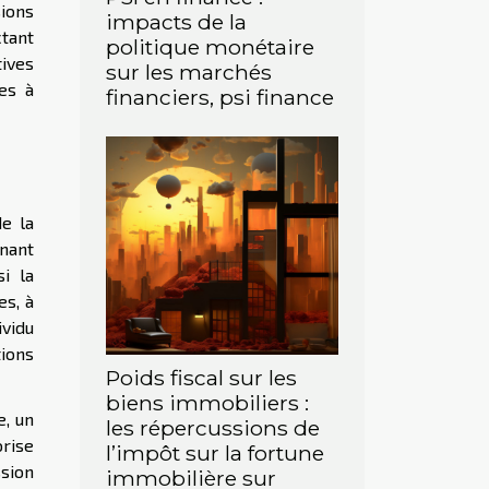
sions
impacts de la
ctant
politique monétaire
ives
sur les marchés
es à
financiers, psi finance
de la
nant
i la
es, à
ividu
tions
Poids fiscal sur les
biens immobiliers :
e, un
les répercussions de
rise
l’impôt sur la fortune
ssion
immobilière sur