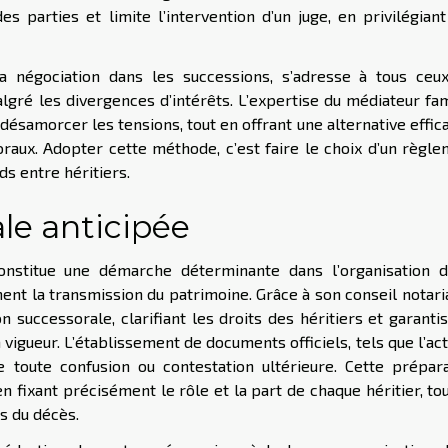
s parties et limite l’intervention d’un juge, en privilégian
 la négociation dans les successions, s’adresse à tous ceu
lgré les divergences d’intérêts. L’expertise du médiateur fam
 désamorcer les tensions, tout en offrant une alternative effic
oraux. Adopter cette méthode, c’est faire le choix d’un règl
ds entre héritiers.
ale anticipée
onstitue une démarche déterminante dans l’organisation d
nt la transmission du patrimoine. Grâce à son conseil notaria
on successorale, clarifiant les droits des héritiers et garanti
vigueur. L’établissement de documents officiels, tels que l’ac
e toute confusion ou contestation ultérieure. Cette prépar
n fixant précisément le rôle et la part de chaque héritier, to
s du décès.