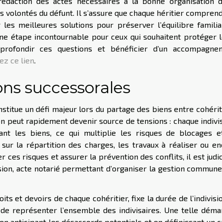
rédaction des actes nécessaires à la bonne organisation d
es volontés du défunt. Il s’assure que chaque héritier compren
r les meilleures solutions pour préserver l’équilibre familia
une étape incontournable pour ceux qui souhaitent protéger 
pprofondir ces questions et bénéficier d’un accompagne
ez ce lien
.
ons successorales
nstitue un défi majeur lors du partage des biens entre cohérit
sion peut rapidement devenir source de tensions : chaque indivi
ant les biens, ce qui multiplie les risques de blocages e
sur la répartition des charges, les travaux à réaliser ou e
er ces risques et assurer la prévention des conflits, il est judi
sion, acte notarié permettant d’organiser la gestion commun
its et devoirs de chaque cohéritier, fixe la durée de l’indivisi
 de représenter l’ensemble des indivisaires. Une telle dém
en anticipant les désaccords potentiels et en définissant un 