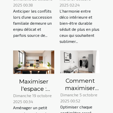
2025 00:38
2025 02:24
litiges dans
intérieure et
Anticiper les conflits
L’harmonie entre
les
bien-être
lors d’une succession
déco intérieure et
successions
durable ?
familiale demeure un
bien-être durable
familiales
enjeu délicat et
séduit de plus en plus
parfois source de...
ceux qui souhaitent
sublimer...
Comment
Maximiser
maximiser
l'espace :
l'espace dans
Dimanche 5 octobre
solutions
Dimanche 19 octobre
2025 00:52
votre studio :
2025 00:34
créatives pour
Optimiser chaque
Aménager un petit
astuces
petits
centimètre carré