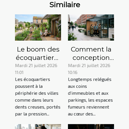
Similaire
Le boom des
Comment la
écoquartiers :
conception
maison de
des espaces
Mardi 21 juillet 2026
Mardi 21 juillet 2026
11:01
10:16
demain ou
fumeurs
Les écoquartiers
Longtemps relégués
simple effet
transforme
poussent à la
aux coins
de mode ?
l’expérience
périphérie des villes
d’immeubles et aux
urbaine ?
comme dans leurs
parkings, les espaces
dents creuses, portés
fumeurs reviennent
par la pression...
au cœur des...