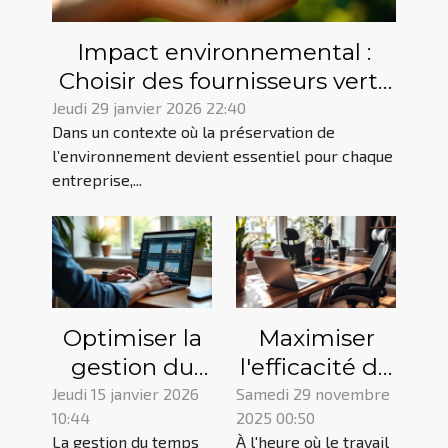
Impact environnemental :
Choisir des fournisseurs verts
efficacement
Jeudi 29 janvier 2026 22:40
Dans un contexte où la préservation de
l’environnement devient essentiel pour chaque
entreprise,...
Optimiser la
Maximiser
gestion du
l'efficacité du
temps pour
travail à
Jeudi 15 janvier 2026
Samedi 29 novembre
10:44
2025 00:50
les
domicile :
La gestion du temps
À l'heure où le travail