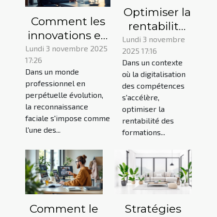
Optimiser la
Comment les
rentabilité
innovations en
des
Lundi 3 novembre
reconnaissance
Lundi 3 novembre 2025
2025 17:16
formations
17:26
faciale
Dans un contexte
en ligne
Dans un monde
où la digitalisation
transforment-
pour
professionnel en
des compétences
elles le marché
entreprises
perpétuelle évolution,
s'accélère,
du travail ?
la reconnaissance
optimiser la
faciale s'impose comme
rentabilité des
l'une des...
formations...
Comment le
Stratégies