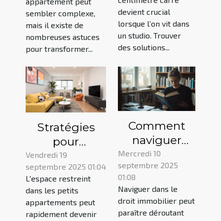
appartement peut
inédites
appartements
devient crucial
sembler complexe,
lorsque l’on vit dans
mais il existe de
un studio. Trouver
nombreuses astuces
des solutions...
pour transformer...
Comment
Stratégies
naviguer
pour
dans les
Mercredi 10
optimiser
Vendredi 19
septembre 2025
complexités
septembre 2025 01:04
l'espace dans
01:08
L'espace restreint
du droit
les petits
Naviguer dans le
dans les petits
immobilier ?
appartements
droit immobilier peut
appartements peut
paraître déroutant
rapidement devenir