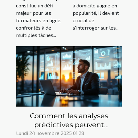
formateurs
stratégies et
constitue un défi
à domicile gagne en
en ligne
outils
majeur pour les
popularité, il devient
formateurs en ligne,
crucial de
confrontés à de
s'interroger sur les...
multiples tâches...
Comment les analyses
prédictives peuvent
révolutionner la gestion
Lundi 24 novembre 2025 01:28