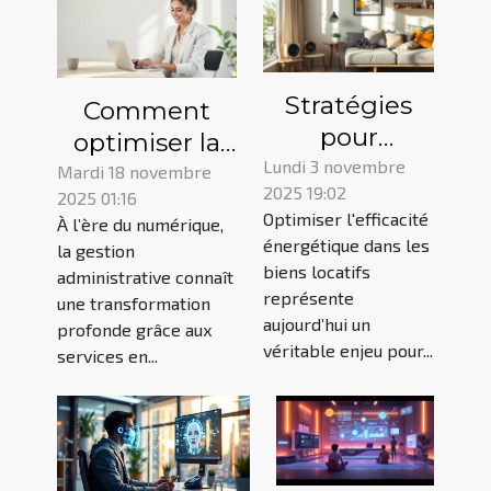
Stratégies
Comment
pour
optimiser la
maximiser
Lundi 3 novembre
gestion
Mardi 18 novembre
2025 19:02
l'efficacité
2025 01:16
administrative
Optimiser l'efficacité
À l’ère du numérique,
énergétique
grâce aux
énergétique dans les
la gestion
dans les
services en
biens locatifs
administrative connaît
biens locatifs
ligne ?
représente
une transformation
aujourd’hui un
profonde grâce aux
véritable enjeu pour...
services en...