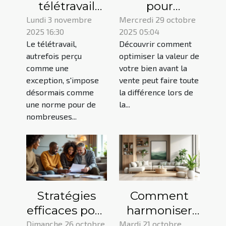
télétravail
pour
transforme-t-
augmenter la
Lundi 3 novembre
Mercredi 29 octobre
2025 16:30
2025 05:04
il les
valeur de
Le télétravail,
Découvrir comment
pratiques
votre bien
autrefois perçu
optimiser la valeur de
managériales
avant la vente
comme une
votre bien avant la
?
exception, s'impose
vente peut faire toute
désormais comme
la différence lors de
une norme pour de
la...
nombreuses...
Stratégies
Comment
efficaces pour
harmoniser
anticiper les
déco
Dimanche 26 octobre
Mardi 21 octobre