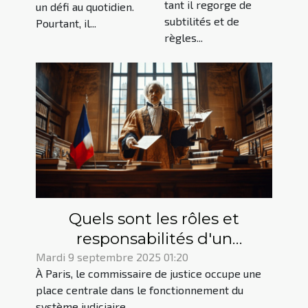
tant il regorge de
un défi au quotidien.
subtilités et de
Pourtant, il...
règles...
Quels sont les rôles et
responsabilités d'un
commissaire de justice à Paris
Mardi 9 septembre 2025 01:20
À Paris, le commissaire de justice occupe une
?
place centrale dans le fonctionnement du
système judiciaire....