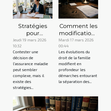
Stratégies
Comment les
pour
modifications
contester une
du droit de la
Jeudi 19 mars 2026
Mardi 17 mars 2026
10:32
00:44
décision de
famille
Contester une
Les évolutions du
l'assurance
affectent les
décision de
droit de la famille
maladie
procédures
l'assurance maladie
modifient en
de divorce ?
peut sembler
profondeur les
complexe, mais il
démarches entourant
existe des
la séparation des...
stratégies...