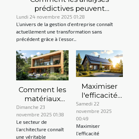
prédictives peuvent
révolutionner la gestion
Lundi 24 novembre 2025 01:28
L’univers de la gestion d’entreprise connaît
d'entreprise ?
actuellement une transformation sans
précédent grâce à l’essor...
Maximiser
Comment les
l'efficacité
matériaux
énergétique
Samedi 22
écologiques
Dimanche 23
novembre 2025
: stratégies
novembre 2025 01:38
révolutionnent
00:49
pour
Le secteur de
l'architecture
Maximiser
l’architecture connaît
propriétés
moderne ?
l'efficacité
une véritable