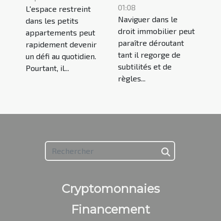
l'espace dans
01:08
L'espace restreint
du droit
les petits
Naviguer dans le
dans les petits
immobilier ?
appartements
droit immobilier peut
appartements peut
paraître déroutant
rapidement devenir
tant il regorge de
un défi au quotidien.
subtilités et de
Pourtant, il...
règles...
Cryptomonnaies
Financement