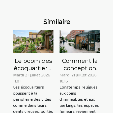
Similaire
Le boom des
Comment la
écoquartiers :
conception
maison de
des espaces
Mardi 21 juillet 2026
Mardi 21 juillet 2026
11:01
10:16
demain ou
fumeurs
Les écoquartiers
Longtemps relégués
simple effet
transforme
poussent à la
aux coins
de mode ?
l’expérience
périphérie des villes
d’immeubles et aux
urbaine ?
comme dans leurs
parkings, les espaces
dents creuses, portés
fumeurs reviennent