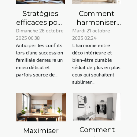
Stratégies
Comment
efficaces pour
harmoniser
anticiper les
déco
Dimanche 26 octobre
Mardi 21 octobre
2025 00:38
2025 02:24
litiges dans
intérieure et
Anticiper les conflits
L’harmonie entre
les
bien-être
lors d’une succession
déco intérieure et
successions
durable ?
familiale demeure un
bien-être durable
familiales
enjeu délicat et
séduit de plus en plus
parfois source de...
ceux qui souhaitent
sublimer...
Comment
Maximiser