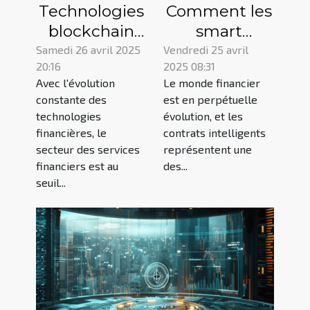
Technologies
Comment les
blockchain
smart
émergentes
contracts
Samedi 26 avril 2025
Vendredi 25 avril
20:16
2025 08:31
qui
transforment-
Avec l'évolution
Le monde financier
pourraient
ils le secteur
constante des
est en perpétuelle
révolutionner
financier les
technologies
évolution, et les
les services
implications
financières, le
contrats intelligents
financiers
pour les
secteur des services
représentent une
financiers est au
des...
investisseurs
seuil...